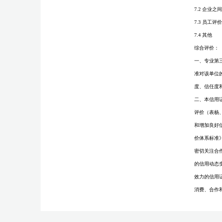
7.2 企业之
7.3 员工评
7.4 其他
综合评价：
一、专业第三
准对该单位
度、信任度
二、本信用
评价（表杨
和增加良好信
价体系标准
密切关注合
的信用动态
效力的信用
消费、合作