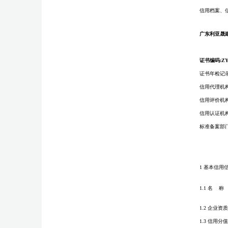
信用档案、
广东利亚晟
证书编码:
ZY
证书年检记
信用代理机
信用评价机
信用认证机
标准备案部
1 基本信用
1.1 名 称
1.2 企业资质
1.3 信用分值