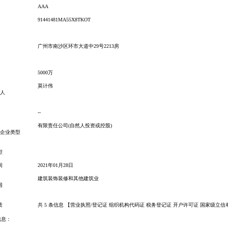
AAA
91441481MA55X8TKOT
广州市南沙区环市大道中
29号2213房
5000万
莫计伟
表人
--
有限责任公司
(自然人投资或控股)
0 企业类型
型
间
2021年01月28日
建筑装饰装修和其他建筑业
围
质
共
5
条信息 【营业执照/登记证 组织机构代码证 税务登记证 开户许可证
国家级立信
信息：