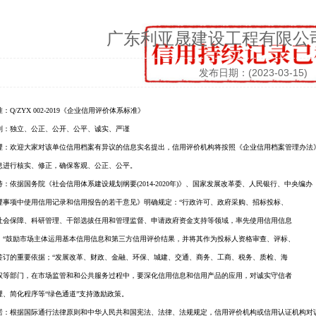
广东利亚晟建设工程有限公
发布日期：(2023-03-15)
准：
Q/ZYX 002-2019
《企业信用评价体系标准》
则：独立、公正、公开、公平、诚实、严谨
理：欢迎大家对该单位信用档案有异议的信息实名提出，信用评价机构将按照《企业信用档案管理办法
息进行核实、修正，确保客观、公正、公平。
：依据国务院《社会信用体系建设规划纲要(2014-2020年)》、国家发展改革委、人民银行、中央编办
理事项中使用信用记录和信用报告的若干意见》明确规定：“行政许可、政府采购、招标投标、
社会保障、科研管理、干部选拔任用和管理监督、申请政府资金支持等领域，率先使用信用信息
；“鼓励市场主体运用基本信用信息和第三方信用评价结果，并将其作为投标人资格审查、评标、
签订的重要依据；“发展改革、财政、金融、环保、城建、交通、商务、工商、税务、质检、海
权等部门，在市场监管和和公共服务过程中，要深化信用信息和信用产品的应用，对诚实守信者
理、简化程序等“绿色通道”支持激励政策。
诺：根据国际通行法律原则和中华人民共和国宪法、法律、法规规定，信用评价机构或信用认证机构对