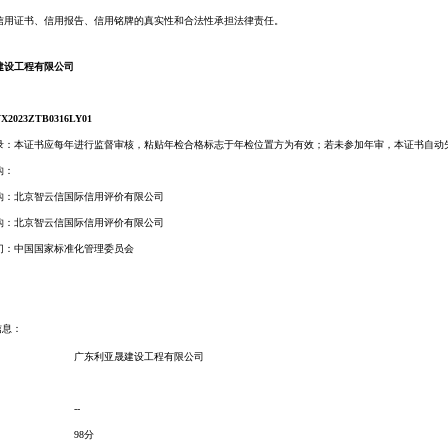
信用证书、信用报告、信用铭牌的真实性和合法性承担法律责任。
建设工程有限公司
X2023ZTB0316LY01
录：本证书应每年进行监督审核，粘贴年检合格标志于年检位置方为有效；若未参加年审，本证书自动
构：
构：
北京智云信国际信用评价有限公司
构：
北京智云信国际信用评价有限公司
门：中国国家标准化管理委员会
信息：
广东利亚晟建设工程有限公司
--
98分