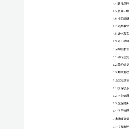
4.4 获得品
4.5 质量环
4.6 社团组
4.7 公共事
4.8 媒体真
4.9 公正/声
5 金融信贷
5.1 银行信
5.2 民间借
5.3 商账追
6 企业运营
6.1 投诉联
6.2 企业信
6.3 企业财
6.4 信用管
7 市场反馈
7.1 消费者