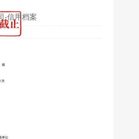
司-信用档案
》规
《关
该单位