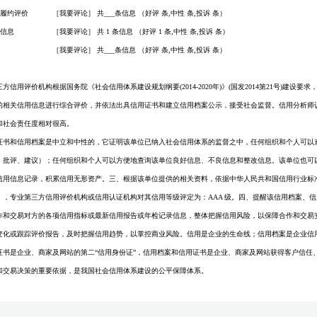
间履约评价
［我要评论］ 共
___
条信息 （好评 条,中性 条,投诉 条）
价信息
［我要评论］ 共
1
条信息 （好评
1
条,中性 条,投诉 条）
［我要评论］ 共
___
条信息 （好评 条,中性 条,投诉 条）
方信用评价机构根据国务院《社会信用体系建设规划纲要(2014-2020年)》(国发2014第21号)建设
的相关信用信息进行综合评价，并依法出具信用证书和建立信用档案公示，接受社会监督。信用分析师
和社会责任度相对很高。
证书和信用档案是中立和中性的，它证明该单位已纳入社会信用体系的监督之中，任何组织和个人可以
、批评、建议）；任何组织和个人可以方便地查询该单位良好信息、不良信息和整改信息。该单位也可
用信息记录，积累信用无形资产。三、根据该单位提供的相关资料，依据中华人民共和国信用行业标准Q/ZY
》，专业第三方信用评价机构或信用认证机构对其信用等级评定为：AAA 级。四、提醒该信用档案、
作和交易对方的各项信用指标或最新信用报告或年检记录信息，整体把握信用风险，以保障合作和交易
变化或跟踪评价报告，及时把握信用趋势，以掌控商业风险。信用是企业的生命线；信用档案是企业信
证书是企业、商家及网站的第二“信用身份证”，信用档案和信用证书是企业、商家及网站获得客户信任
和交易决策的重要依据，是我国社会信用体系建设的公平保障体系。