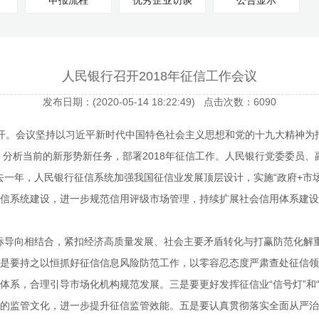
申报流程
优秀企业访谈
公告显示
人民银行召开2018年征信工作会议
发布日期：(2020-05-14 18:22:49) 点击次数：6090
开。会议坚持以习近平新时代中国特色社会主义思想和党的十九大精神为
，分析当前的新形势新任务，部署
2018
年征信工作。人民银行党委委员、
去一年，人民银行征信系统加强我国征信业发展顶层设计，实施“政府
+
市
信系统建设，进一步规范信用评级市场管理，持续扩展社会信用体系建设
标导向相结合，紧扣经济高质量发展、社会主要矛盾转化与打赢防范化解
是要持之以恒抓好征信信息风险防范工作，以零容忍态度严肃查处征信领
体系，合理引导市场化机构规范发展。三是要更好发挥征信业“信号灯”和
的监管文化，进一步提升征信监管效能。五是要认真贯彻落实全面从严治